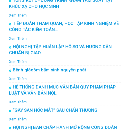
TỔNG KẾT CHƯƠNG TRÌNH KHÁM TẦM SOÁT TẬT
KHÚC XẠ CHO HỌC SINH
Xem Thêm
TIẾP ĐOÀN THAM QUAN, HỌC TẬP KINH NGHIỆM VỀ
CÔNG TÁC KIỂM TOÁN...
Xem Thêm
HỘI NGHỊ TẬP HUẤN LẬP HỒ SƠ VÀ HƯỚNG DẪN
CHUẨN BỊ GIAO...
Xem Thêm
Bệnh glôcôm bẩm sinh nguyên phát
Xem Thêm
HỆ THỐNG DANH MỤC VĂN BẢN QUY PHẠM PHÁP
LUẬT VÀ VĂN BẢN NỘI...
Xem Thêm
“GÃY SÀN HỐC MẮT” SAU CHẤN THƯƠNG
Xem Thêm
HỘI NGHỊ BAN CHẤP HÀNH MỞ RỘNG CÔNG ĐOÀN