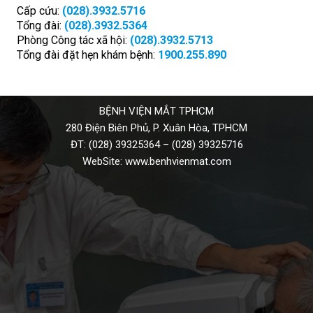
Cấp cứu:
(028).3932.5716
Tổng đài:
(028).3932.5364
Phòng Công tác xã hội:
(028).3932.5713
Tổng đài đặt hẹn khám bệnh:
1900.255.890
BỆNH VIỆN MẮT TPHCM
280 Điện Biên Phủ, P. Xuân Hòa, TPHCM
ĐT:
(028) 39325364
–
(028) 39325716
WebSite:
www.benhvienmat.com