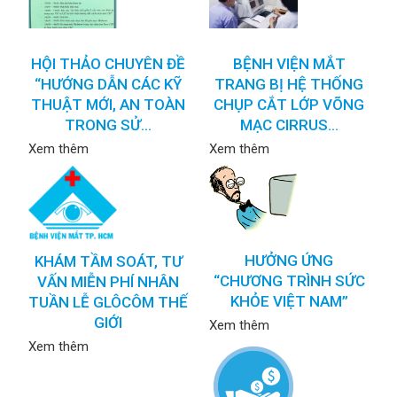
HỘI THẢO CHUYÊN ĐỀ
BỆNH VIỆN MẮT
“HƯỚNG DẪN CÁC KỸ
TRANG BỊ HỆ THỐNG
THUẬT MỚI, AN TOÀN
CHỤP CẮT LỚP VÕNG
TRONG SỬ...
MẠC CIRRUS...
Xem thêm
Xem thêm
HƯỞNG ỨNG
KHÁM TẦM SOÁT, TƯ
“CHƯƠNG TRÌNH SỨC
VẤN MIỄN PHÍ NHÂN
KHỎE VIỆT NAM”
TUẦN LỄ GLÔCÔM THẾ
GIỚI
Xem thêm
Xem thêm