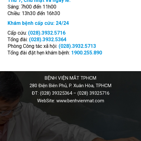
Thứ 7, Chủ nhật và ngày lễ:
Sáng: 7h00 đến 11h00
Chiều: 13h30 đến 16h30
Khám bệnh cấp cứu: 24/24
Cấp cứu:
(028).3932.5716
Tổng đài:
(028).3932.5364
Phòng Công tác xã hội:
(028).3932.5713
Tổng đài đặt hẹn khám bệnh:
1900.255.890
BỆNH VIỆN MẮT TPHCM
280 Điện Biên Phủ, P. Xuân Hòa, TPHCM
ĐT:
(028) 39325364
–
(028) 39325716
WebSite:
www.benhvienmat.com