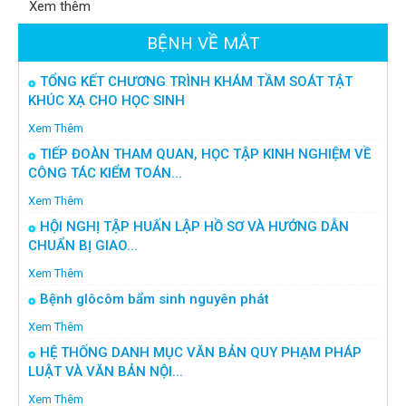
Xem thêm
BỆNH VỀ MẮT
TỔNG KẾT CHƯƠNG TRÌNH KHÁM TẦM SOÁT TẬT
KHÚC XẠ CHO HỌC SINH
Xem Thêm
TIẾP ĐOÀN THAM QUAN, HỌC TẬP KINH NGHIỆM VỀ
CÔNG TÁC KIỂM TOÁN...
Xem Thêm
HỘI NGHỊ TẬP HUẤN LẬP HỒ SƠ VÀ HƯỚNG DẪN
CHUẨN BỊ GIAO...
Xem Thêm
Bệnh glôcôm bẩm sinh nguyên phát
Xem Thêm
HỆ THỐNG DANH MỤC VĂN BẢN QUY PHẠM PHÁP
LUẬT VÀ VĂN BẢN NỘI...
Xem Thêm