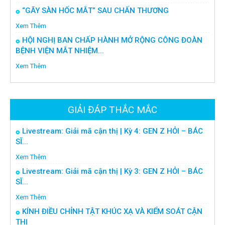
“GÃY SÀN HỐC MẮT” SAU CHẤN THƯƠNG
Xem Thêm
HỘI NGHỊ BAN CHẤP HÀNH MỞ RỘNG CÔNG ĐOÀN
BỆNH VIỆN MẮT NHIỆM...
Xem Thêm
GIẢI ĐÁP THẮC MẮC
Livestream: Giải mã cận thị | Kỳ 4: GEN Z HỎI – BÁC
SĨ...
Xem Thêm
Livestream: Giải mã cận thị | Kỳ 3: GEN Z HỎI – BÁC
SĨ...
Xem Thêm
KÍNH ĐIỀU CHỈNH TẬT KHÚC XẠ VÀ KIỂM SOÁT CẬN
THỊ