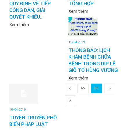
QUY ĐỊNH VỀ TIẾP
TỔNG HỢP
CÔNG DÂN, GIẢI
Xem thêm
QUYẾT KHIẾU...
Xem thêm
12/04 2019
THÔNG BÁO: LỊCH
KHÁM BỆNH CHỮA
BỆNH TRONG DỊP LỄ
GIỖ TỔ HÙNG VƯƠNG
Xem thêm
65
66
67
10/04 2019
TUYÊN TRUYỀN PHỔ
BIẾN PHÁP LUẬT