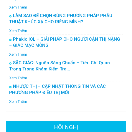
Xem Thêm
LÀM SAO ĐỂ CHỌN ĐÚNG PHƯƠNG PHÁP PHẪU
THUẬT KHÚC XẠ CHO RIÊNG MÌNH?
Xem Thêm
Phakic IOL – GIẢI PHÁP CHO NGƯỜI CẬN THỊ NẶNG
– GIÁC MẠC MỎNG
Xem Thêm
SẮC GIÁC: Nguồn Sáng Chuẩn – Tiêu Chí Quan
Trọng Trong Khám Kiểm Tra...
Xem Thêm
NHƯỢC THỊ – CẬP NHẬT THÔNG TIN VÀ CÁC
PHƯƠNG PHÁP ĐIỀU TRỊ MỚI
Xem Thêm
HỘI NGHỊ