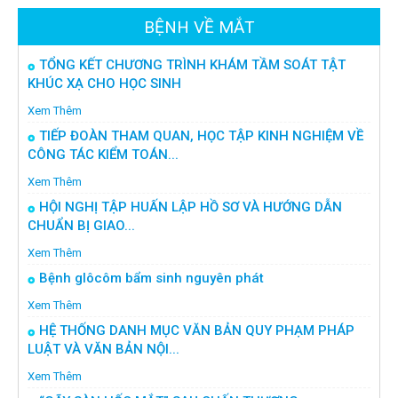
BỆNH VỀ MẮT
TỔNG KẾT CHƯƠNG TRÌNH KHÁM TẦM SOÁT TẬT
KHÚC XẠ CHO HỌC SINH
Xem Thêm
TIẾP ĐOÀN THAM QUAN, HỌC TẬP KINH NGHIỆM VỀ
CÔNG TÁC KIỂM TOÁN...
Xem Thêm
HỘI NGHỊ TẬP HUẤN LẬP HỒ SƠ VÀ HƯỚNG DẪN
CHUẨN BỊ GIAO...
Xem Thêm
Bệnh glôcôm bẩm sinh nguyên phát
Xem Thêm
HỆ THỐNG DANH MỤC VĂN BẢN QUY PHẠM PHÁP
LUẬT VÀ VĂN BẢN NỘI...
Xem Thêm