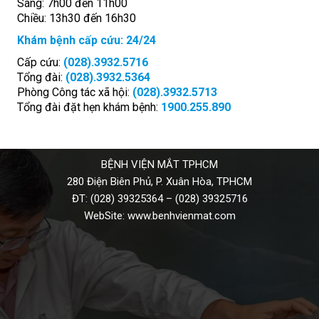
Sáng: 7h00 đến 11h00
Chiều: 13h30 đến 16h30
Khám bệnh cấp cứu: 24/24
Cấp cứu:
(028).3932.5716
Tổng đài:
(028).3932.5364
Phòng Công tác xã hội:
(028).3932.5713
Tổng đài đặt hẹn khám bệnh:
1900.255.890
BỆNH VIỆN MẮT TPHCM
280 Điện Biên Phủ, P. Xuân Hòa, TPHCM
ĐT:
(028) 39325364
–
(028) 39325716
WebSite:
www.benhvienmat.com