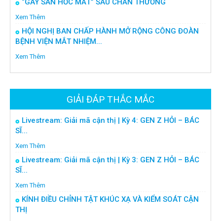
“GÃY SÀN HỐC MẮT” SAU CHẤN THƯƠNG
Xem Thêm
HỘI NGHỊ BAN CHẤP HÀNH MỞ RỘNG CÔNG ĐOÀN
BỆNH VIỆN MẮT NHIỆM...
Xem Thêm
GIẢI ĐÁP THẮC MẮC
Livestream: Giải mã cận thị | Kỳ 4: GEN Z HỎI – BÁC
SĨ...
Xem Thêm
Livestream: Giải mã cận thị | Kỳ 3: GEN Z HỎI – BÁC
SĨ...
Xem Thêm
KÍNH ĐIỀU CHỈNH TẬT KHÚC XẠ VÀ KIỂM SOÁT CẬN
THỊ