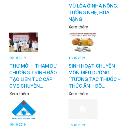
MÙ LÒA Ở NHÀ NÔNG:
TƯỞNG NHẸ, HÓA
NẶNG
Xem thêm
25/10 2019
11/10 2019
THƯ MỜI – THAM DỰ
SINH HOẠT CHUYÊN
CHƯƠNG TRÌNH ĐÀO
MÔN ĐIỀU DƯỠNG
TẠO LIÊN TỤC CẤP
“TƯƠNG TÁC THUỐC –
CME CHUYÊN...
THỨC ĂN – ĐỒ...
Xem thêm
Xem thêm
10/10 2019
07/10 2019