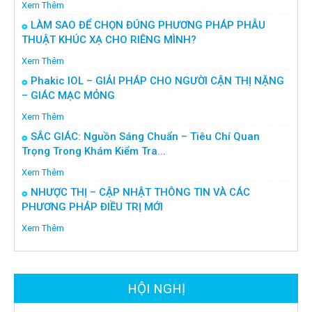
Xem Thêm
LÀM SAO ĐỂ CHỌN ĐÚNG PHƯƠNG PHÁP PHẪU
THUẬT KHÚC XẠ CHO RIÊNG MÌNH?
Xem Thêm
Phakic IOL – GIẢI PHÁP CHO NGƯỜI CẬN THỊ NẶNG
– GIÁC MẠC MỎNG
Xem Thêm
SẮC GIÁC: Nguồn Sáng Chuẩn – Tiêu Chí Quan
Trọng Trong Khám Kiểm Tra...
Xem Thêm
NHƯỢC THỊ – CẬP NHẬT THÔNG TIN VÀ CÁC
PHƯƠNG PHÁP ĐIỀU TRỊ MỚI
Xem Thêm
HỘI NGHỊ