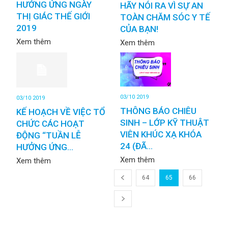
HƯỞNG ỨNG NGÀY
HÃY NÓI RA VÌ SỰ AN
THỊ GIÁC THẾ GIỚI
TOÀN CHĂM SÓC Y TẾ
2019
CỦA BẠN!
Xem thêm
Xem thêm
03/10 2019
03/10 2019
THÔNG BÁO CHIÊU
KẾ HOẠCH VỀ VIỆC TỔ
SINH – LỚP KỸ THUẬT
CHỨC CÁC HOẠT
VIÊN KHÚC XẠ KHÓA
ĐỘNG “TUẦN LỄ
24 (ĐÃ...
HƯỞNG ỨNG...
Xem thêm
Xem thêm
64
65
66