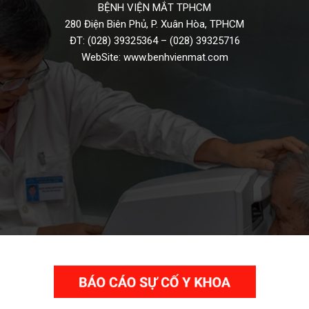
BỆNH VIỆN MẮT TPHCM
280 Điện Biên Phủ, P. Xuân Hòa, TPHCM
ĐT:
(028) 39325364
–
(028) 39325716
WebSite:
www.benhvienmat.com
THƯ VIỆN VIDEO HÌNH ẢNH