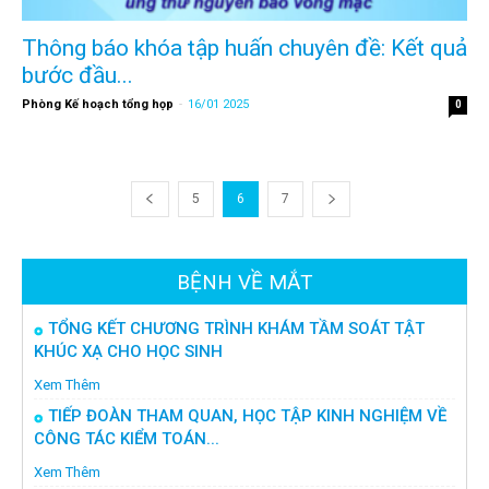
Thông báo khóa tập huấn chuyên đề: Kết quả
bước đầu...
Phòng Kế hoạch tổng họp
-
16/01 2025
0
5
6
7
BỆNH VỀ MẮT
TỔNG KẾT CHƯƠNG TRÌNH KHÁM TẦM SOÁT TẬT
KHÚC XẠ CHO HỌC SINH
Xem Thêm
TIẾP ĐOÀN THAM QUAN, HỌC TẬP KINH NGHIỆM VỀ
CÔNG TÁC KIỂM TOÁN...
Xem Thêm