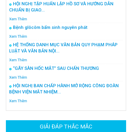
HỘI NGHỊ TẬP HUẤN LẬP HỒ SƠ VÀ HƯỚNG DẪN
CHUẨN BỊ GIAO...
Xem Thêm
Bệnh glôcôm bẩm sinh nguyên phát
Xem Thêm
HỆ THỐNG DANH MỤC VĂN BẢN QUY PHẠM PHÁP
LUẬT VÀ VĂN BẢN NỘI...
Xem Thêm
“GÃY SÀN HỐC MẮT” SAU CHẤN THƯƠNG
Xem Thêm
HỘI NGHỊ BAN CHẤP HÀNH MỞ RỘNG CÔNG ĐOÀN
BỆNH VIỆN MẮT NHIỆM...
Xem Thêm
GIẢI ĐÁP THẮC MẮC