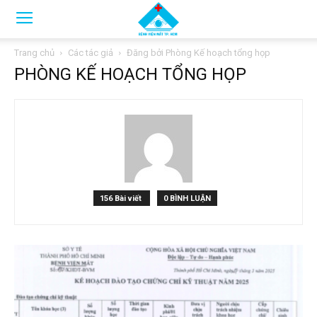
Trang chủ
Các tác giả
Đăng bởi Phòng Kế hoạch tổng họp
PHÒNG KẾ HOẠCH TỔNG HỌP
156 Bài viết
0 BÌNH LUẬN