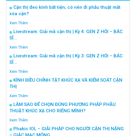
Cận thị đeo kính bất tiện, có nên đi phẫu thuật mắt
xóa cận?
Xem Thêm
Livestream: Giải mã cận thị | Kỳ 4: GEN Z HỎI – BÁC
SĨ...
Xem Thêm
Livestream: Giải mã cận thị | Kỳ 3: GEN Z HỎI – BÁC
SĨ...
Xem Thêm
KÍNH ĐIỀU CHỈNH TẬT KHÚC XẠ VÀ KIỂM SOÁT CẬN
THỊ
Xem Thêm
LÀM SAO ĐỂ CHỌN ĐÚNG PHƯƠNG PHÁP PHẪU
THUẬT KHÚC XẠ CHO RIÊNG MÌNH?
Xem Thêm
Phakic IOL – GIẢI PHÁP CHO NGƯỜI CẬN THỊ NẶNG
– GIÁC MẠC MỎNG